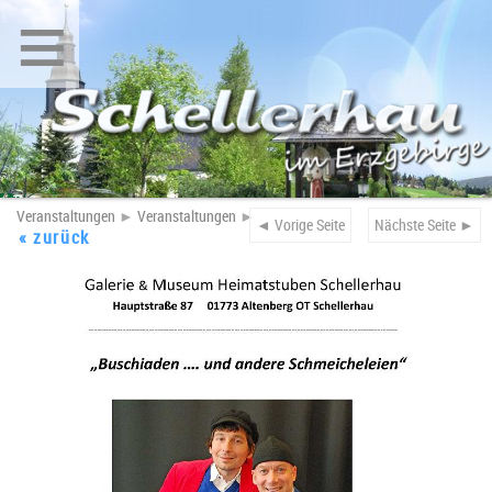
≡
Veranstaltungen
►
Veranstaltungen
►
◄ Vorige Seite
Nächste Seite ►
« zurück