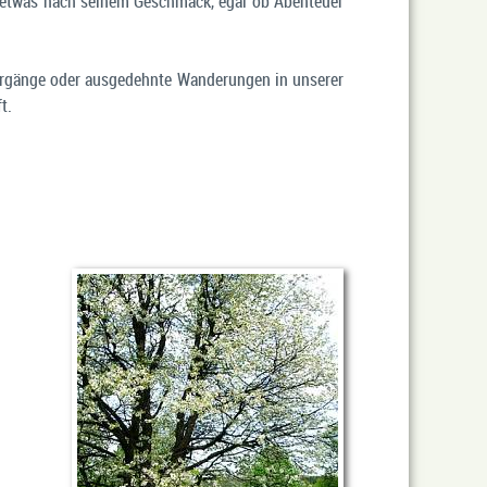
d etwas nach seinem Geschmack, egal ob Abenteuer
rgänge
oder
ausgedehnte Wanderungen
in unserer
t.