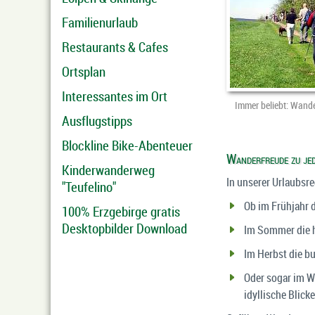
Familienurlaub
Restaurants & Cafes
Ortsplan
Interessantes im Ort
Immer beliebt: Wander
Ausflugstipps
Blockline Bike-Abenteuer
Wanderfreude zu jed
Kinderwanderweg
In unserer Urlaubsre
"Teufelino"
Ob im Frühjahr 
100% Erzgebirge gratis
Desktopbilder Download
Im Sommer die h
Im Herbst die b
Oder sogar im W
idyllische Blicke