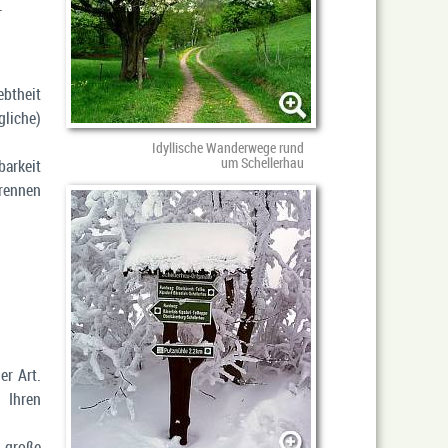
.
ebtheit
liche)
Idyllische Wanderwege rund
um Schellerhau
arkeit
erennen
er Art.
 Ihren
e große