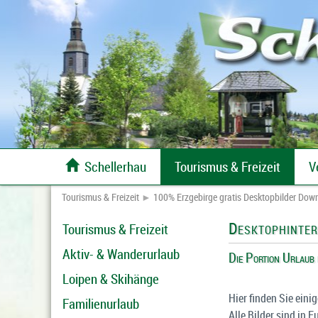

Schellerhau
Tourismus & Freizeit
V
100% Erzgebirge gratis Desktopbilder Download
Tourismus & Freizeit
►
100% Erzgebirge gratis Desktopbilder Dow
Desktophinte
Tourismus & Freizeit
Aktiv- & Wanderurlaub
Die Portion Urlaub 
Loipen & Skihänge
Hier finden Sie ein
Familienurlaub
Alle Bilder sind in 