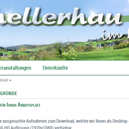
eranstaltungen
Unterkünfte
Regelmäßige Veranstaltungen
nload
►
rgründe
für Ihren Arbeitsplatz
ige ausgesuchte Aufnahmen zum Download, welche wir Ihnen als Desktop-
Full-HD Auflösung (1920x1080) verfügbar.