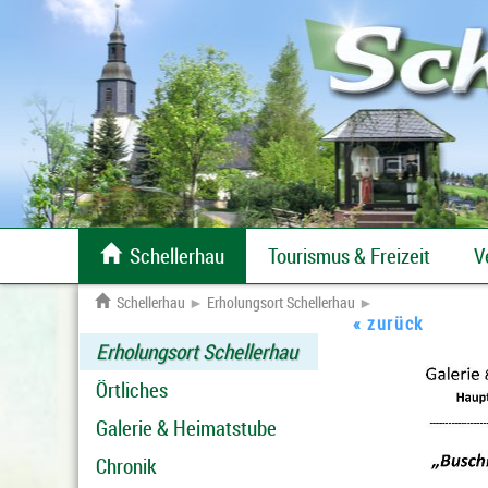

Schellerhau
Tourismus & Freizeit
V
100% Erzgebirge gratis Desktopbilder Download

Schellerhau
►
Erholungsort Schellerhau
►
« zurück
Erholungsort Schellerhau
Örtliches
Galerie & Heimatstube
Chronik