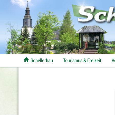

Schellerhau
Tourismus & Freizeit
V
100% Erzgebirge gratis Desktopbilder Download